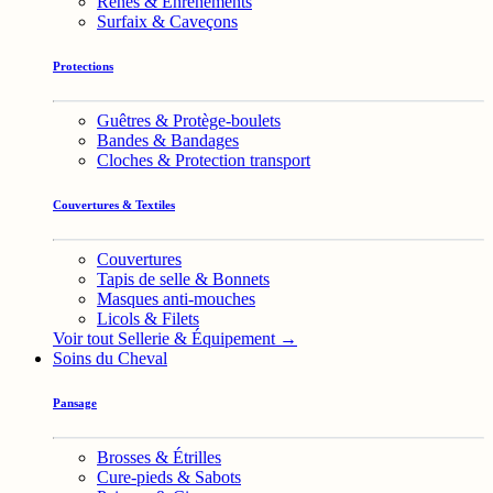
Rênes & Enrênements
Surfaix & Caveçons
Protections
Guêtres & Protège-boulets
Bandes & Bandages
Cloches & Protection transport
Couvertures & Textiles
Couvertures
Tapis de selle & Bonnets
Masques anti-mouches
Licols & Filets
Voir tout Sellerie & Équipement →
Soins du Cheval
Pansage
Brosses & Étrilles
Cure-pieds & Sabots