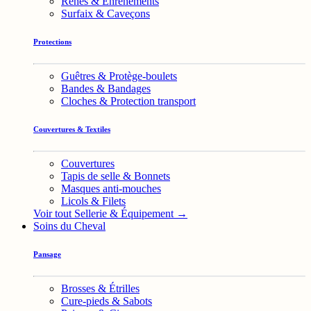
Rênes & Enrênements
Surfaix & Caveçons
Protections
Guêtres & Protège-boulets
Bandes & Bandages
Cloches & Protection transport
Couvertures & Textiles
Couvertures
Tapis de selle & Bonnets
Masques anti-mouches
Licols & Filets
Voir tout Sellerie & Équipement →
Soins du Cheval
Pansage
Brosses & Étrilles
Cure-pieds & Sabots