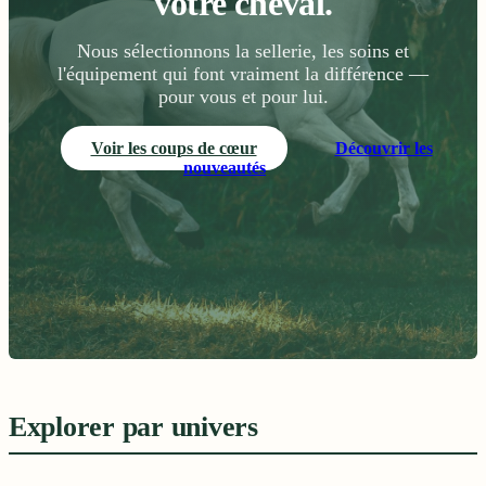
votre cheval.
Nous sélectionnons la sellerie, les soins et
l'équipement qui font vraiment la différence —
pour vous et pour lui.
Voir les coups de cœur
Découvrir les
nouveautés
Cavalier & Cavalière
Explorer par univers
Sellerie & Équipement
Vêtements, casques, bottes, airbags
Soins du cheval
Selles, mors, protections, tapis
Compléments & Nutrition
Brosses, shampooings, tondeuses