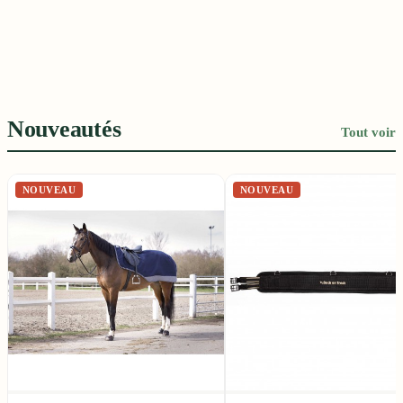
Matériel d'Écurie
Bien-être articulaire, digestif, peau
Collections
Abreuvoirs, râteliers, transport
Capsules et best-sellers
Nouveautés
Tout voir
NOUVEAU
NOUVEAU