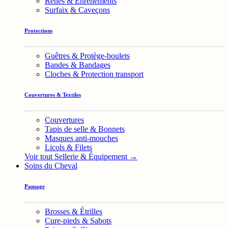
Rênes & Enrênements
Surfaix & Caveçons
Protections
Guêtres & Protège-boulets
Bandes & Bandages
Cloches & Protection transport
Couvertures & Textiles
Couvertures
Tapis de selle & Bonnets
Masques anti-mouches
Licols & Filets
Voir tout Sellerie & Équipement →
Soins du Cheval
Pansage
Brosses & Étrilles
Cure-pieds & Sabots