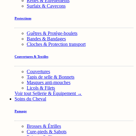
Rênes & Enrênements
Surfaix & Caveçons
Protections
Guêtres & Protège-boulets
Bandes & Bandages
Cloches & Protection transport
Couvertures & Textiles
Couvertures
Tapis de selle & Bonnets
Masques anti-mouches
Licols & Filets
Voir tout Sellerie & Équipement →
Soins du Cheval
Pansage
Brosses & Étrilles
Cure-pieds & Sabots