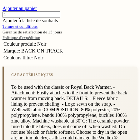
Ajouter au panier
Ajouter à la liste de souhaits
Termes et conditions
Garantie de satisfaction de 15 jours
Politique d'expédition
Couleur produit
:
Noir
Marque
:
BACK ON TRACK
Couleurs filtre
:
Noir
To be used with the classic or Royal Back Warmer. -
Attachment: Easily attaches to the front to prevent the back
warmer from moving back. DETAILS: - Fleece fabric
lining to prevent chafing. - Logo sewn on the strap. -
Welltex® fabric COMPOSITION: 80% polyester, 20%
polypropylene, bands 100% polypropylene, buckles 100%
zinc alloy. Machine washable at 30°C: The ceramic powder,
fused into the fibers, does not come off when washed. Do
not use bleach or fabric softener. Choose to dry in the open
air, not tumble dry, as this could damage the Welltex®