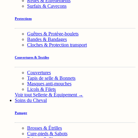
Rênes & Enrênements
Surfaix & Caveçons
Protections
Guêtres & Protège-boulets
Bandes & Bandages
Cloches & Protection transport
Couvertures & Textiles
Couvertures
Tapis de selle & Bonnets
Masques anti-mouches
Licols & Filets
Voir tout Sellerie & Équipement →
Soins du Cheval
Pansage
Brosses & Étrilles
Cure-pieds & Sabots