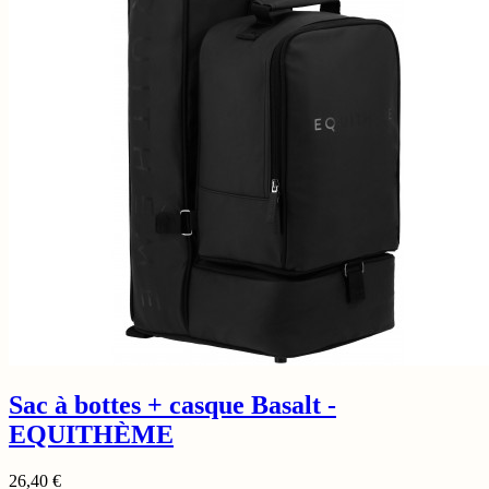
Sac à bottes + casque Basalt -
EQUITHÈME
26,40
€