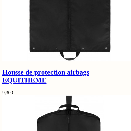
Housse de protection airbags
EQUITHÈME
9,30
€