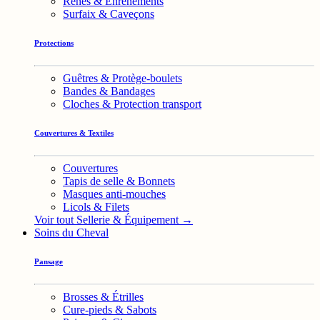
Rênes & Enrênements
Surfaix & Caveçons
Protections
Guêtres & Protège-boulets
Bandes & Bandages
Cloches & Protection transport
Couvertures & Textiles
Couvertures
Tapis de selle & Bonnets
Masques anti-mouches
Licols & Filets
Voir tout Sellerie & Équipement →
Soins du Cheval
Pansage
Brosses & Étrilles
Cure-pieds & Sabots