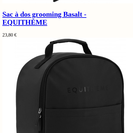
Sac à dos grooming Basalt -
EQUITHÈME
23,80
€