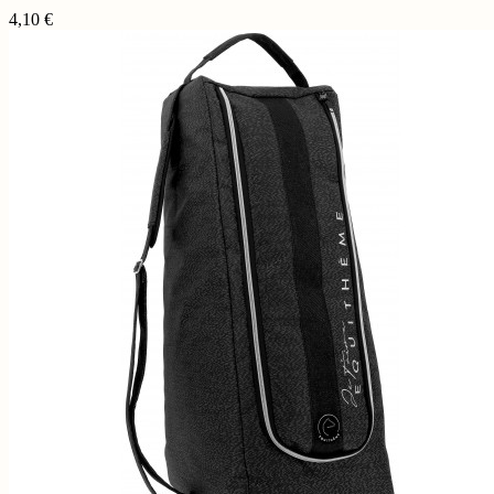
4,10
€