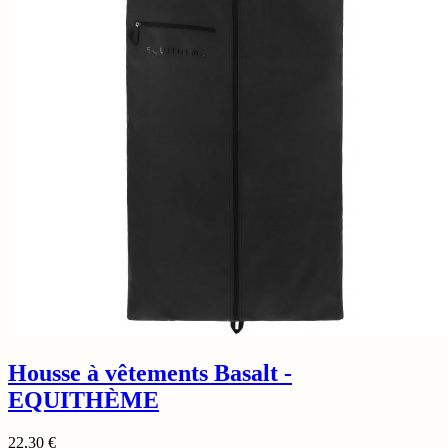
Housse à vêtements Basalt -
EQUITHÈME
22,30
€