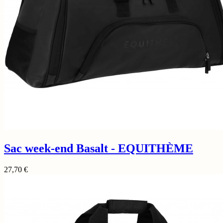
Sac week-end Basalt - EQUITHÈME
27,70
€