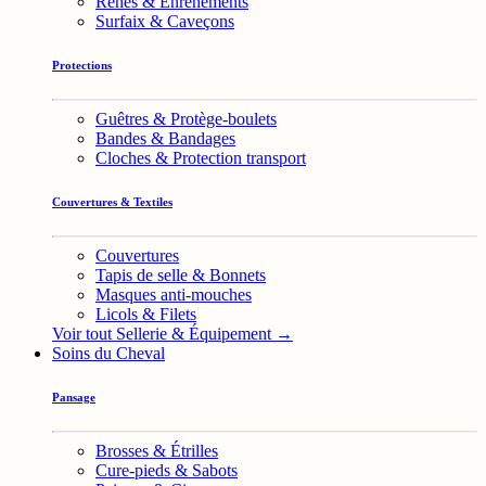
Rênes & Enrênements
Surfaix & Caveçons
Protections
Guêtres & Protège-boulets
Bandes & Bandages
Cloches & Protection transport
Couvertures & Textiles
Couvertures
Tapis de selle & Bonnets
Masques anti-mouches
Licols & Filets
Voir tout Sellerie & Équipement →
Soins du Cheval
Pansage
Brosses & Étrilles
Cure-pieds & Sabots