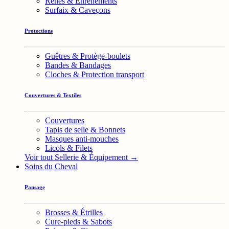
Rênes & Enrênements
Surfaix & Caveçons
Protections
Guêtres & Protège-boulets
Bandes & Bandages
Cloches & Protection transport
Couvertures & Textiles
Couvertures
Tapis de selle & Bonnets
Masques anti-mouches
Licols & Filets
Voir tout Sellerie & Équipement →
Soins du Cheval
Pansage
Brosses & Étrilles
Cure-pieds & Sabots