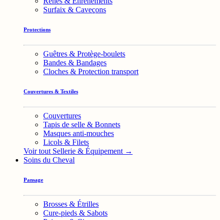
Rênes & Enrênements
Surfaix & Caveçons
Protections
Guêtres & Protège-boulets
Bandes & Bandages
Cloches & Protection transport
Couvertures & Textiles
Couvertures
Tapis de selle & Bonnets
Masques anti-mouches
Licols & Filets
Voir tout Sellerie & Équipement →
Soins du Cheval
Pansage
Brosses & Étrilles
Cure-pieds & Sabots