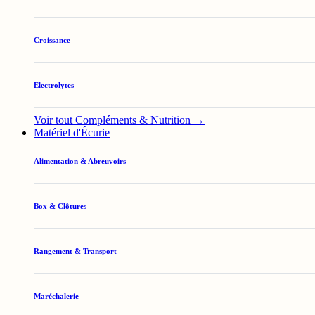
Croissance
Electrolytes
Voir tout Compléments & Nutrition →
Matériel d'Écurie
Alimentation & Abreuvoirs
Box & Clôtures
Rangement & Transport
Maréchalerie