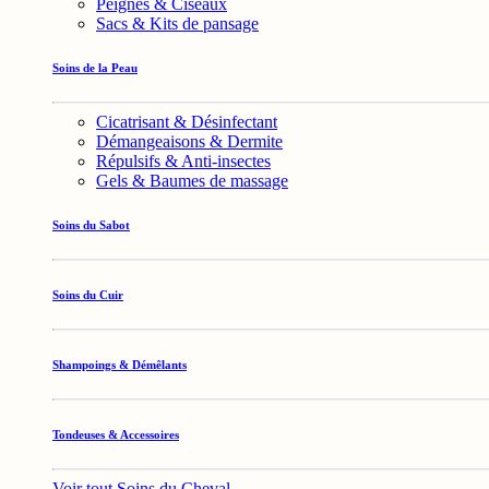
Peignes & Ciseaux
Sacs & Kits de pansage
Soins de la Peau
Cicatrisant & Désinfectant
Démangeaisons & Dermite
Répulsifs & Anti-insectes
Gels & Baumes de massage
Soins du Sabot
Soins du Cuir
Shampoings & Démêlants
Tondeuses & Accessoires
Voir tout Soins du Cheval →