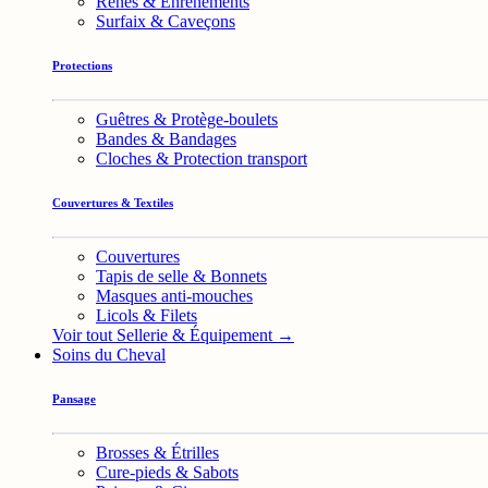
Rênes & Enrênements
Surfaix & Caveçons
Protections
Guêtres & Protège-boulets
Bandes & Bandages
Cloches & Protection transport
Couvertures & Textiles
Couvertures
Tapis de selle & Bonnets
Masques anti-mouches
Licols & Filets
Voir tout Sellerie & Équipement →
Soins du Cheval
Pansage
Brosses & Étrilles
Cure-pieds & Sabots