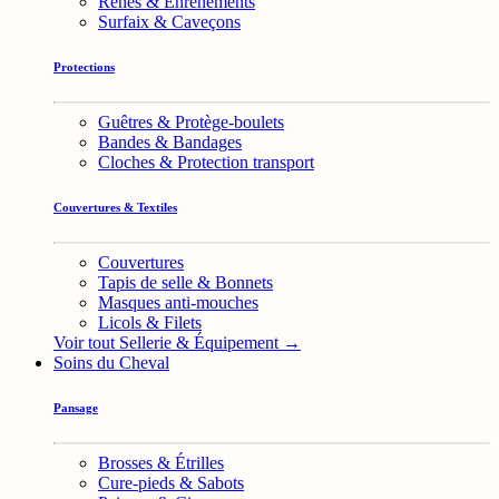
Rênes & Enrênements
Surfaix & Caveçons
Protections
Guêtres & Protège-boulets
Bandes & Bandages
Cloches & Protection transport
Couvertures & Textiles
Couvertures
Tapis de selle & Bonnets
Masques anti-mouches
Licols & Filets
Voir tout Sellerie & Équipement →
Soins du Cheval
Pansage
Brosses & Étrilles
Cure-pieds & Sabots