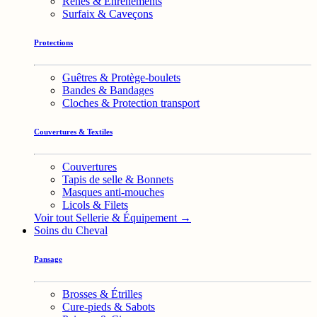
Rênes & Enrênements
Surfaix & Caveçons
Protections
Guêtres & Protège-boulets
Bandes & Bandages
Cloches & Protection transport
Couvertures & Textiles
Couvertures
Tapis de selle & Bonnets
Masques anti-mouches
Licols & Filets
Voir tout Sellerie & Équipement →
Soins du Cheval
Pansage
Brosses & Étrilles
Cure-pieds & Sabots