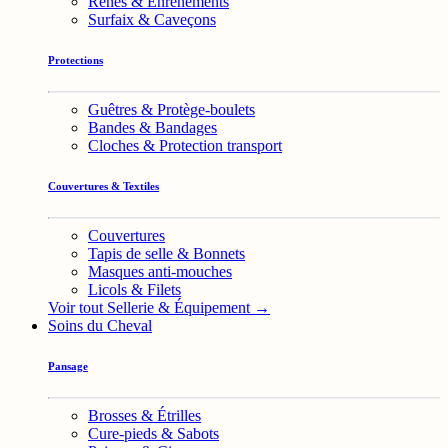
Rênes & Enrênements
Surfaix & Caveçons
Protections
Guêtres & Protège-boulets
Bandes & Bandages
Cloches & Protection transport
Couvertures & Textiles
Couvertures
Tapis de selle & Bonnets
Masques anti-mouches
Licols & Filets
Voir tout Sellerie & Équipement →
Soins du Cheval
Pansage
Brosses & Étrilles
Cure-pieds & Sabots