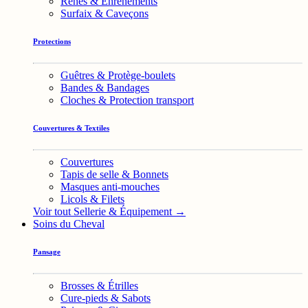
Rênes & Enrênements
Surfaix & Caveçons
Protections
Guêtres & Protège-boulets
Bandes & Bandages
Cloches & Protection transport
Couvertures & Textiles
Couvertures
Tapis de selle & Bonnets
Masques anti-mouches
Licols & Filets
Voir tout Sellerie & Équipement →
Soins du Cheval
Pansage
Brosses & Étrilles
Cure-pieds & Sabots