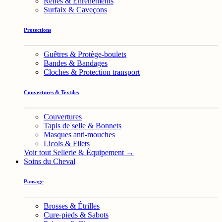
Rênes & Enrênements
Surfaix & Caveçons
Protections
Guêtres & Protège-boulets
Bandes & Bandages
Cloches & Protection transport
Couvertures & Textiles
Couvertures
Tapis de selle & Bonnets
Masques anti-mouches
Licols & Filets
Voir tout Sellerie & Équipement →
Soins du Cheval
Pansage
Brosses & Étrilles
Cure-pieds & Sabots