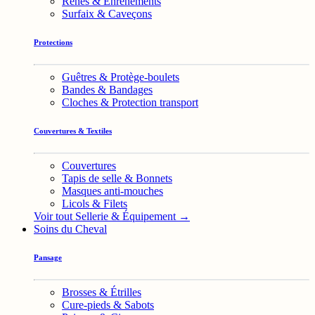
Rênes & Enrênements
Surfaix & Caveçons
Protections
Guêtres & Protège-boulets
Bandes & Bandages
Cloches & Protection transport
Couvertures & Textiles
Couvertures
Tapis de selle & Bonnets
Masques anti-mouches
Licols & Filets
Voir tout Sellerie & Équipement →
Soins du Cheval
Pansage
Brosses & Étrilles
Cure-pieds & Sabots