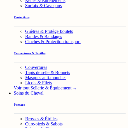
Rênes & Enrênements
Surfaix & Caveçons
Protections
Guêtres & Protège-boulets
Bandes & Bandages
Cloches & Protection transport
Couvertures & Textiles
Couvertures
Tapis de selle & Bonnets
Masques anti-mouches
Licols & Filets
Voir tout Sellerie & Équipement →
Soins du Cheval
Pansage
Brosses & Étrilles
Cure-pieds & Sabots