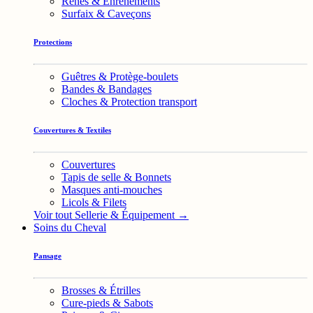
Rênes & Enrênements
Surfaix & Caveçons
Protections
Guêtres & Protège-boulets
Bandes & Bandages
Cloches & Protection transport
Couvertures & Textiles
Couvertures
Tapis de selle & Bonnets
Masques anti-mouches
Licols & Filets
Voir tout Sellerie & Équipement →
Soins du Cheval
Pansage
Brosses & Étrilles
Cure-pieds & Sabots