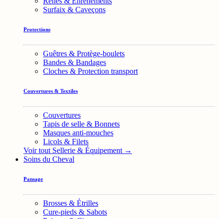
Rênes & Enrênements
Surfaix & Caveçons
Protections
Guêtres & Protège-boulets
Bandes & Bandages
Cloches & Protection transport
Couvertures & Textiles
Couvertures
Tapis de selle & Bonnets
Masques anti-mouches
Licols & Filets
Voir tout Sellerie & Équipement →
Soins du Cheval
Pansage
Brosses & Étrilles
Cure-pieds & Sabots