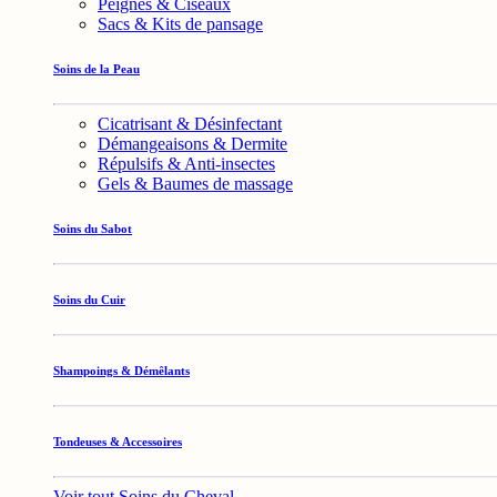
Peignes & Ciseaux
Sacs & Kits de pansage
Soins de la Peau
Cicatrisant & Désinfectant
Démangeaisons & Dermite
Répulsifs & Anti-insectes
Gels & Baumes de massage
Soins du Sabot
Soins du Cuir
Shampoings & Démêlants
Tondeuses & Accessoires
Voir tout Soins du Cheval →