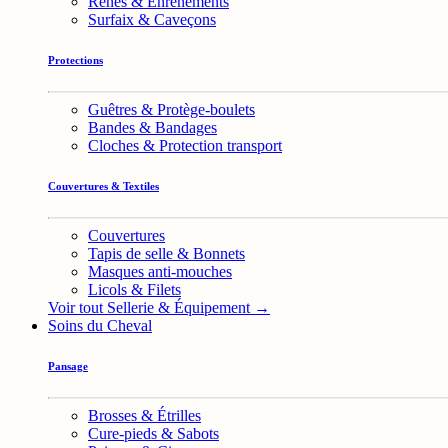
Rênes & Enrênements
Surfaix & Caveçons
Protections
Guêtres & Protège-boulets
Bandes & Bandages
Cloches & Protection transport
Couvertures & Textiles
Couvertures
Tapis de selle & Bonnets
Masques anti-mouches
Licols & Filets
Voir tout Sellerie & Équipement →
Soins du Cheval
Pansage
Brosses & Étrilles
Cure-pieds & Sabots