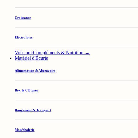
Croissance
Electrolytes
Voir tout Compléments & Nutrition →
Matériel d'Écurie
Alimentation & Abreuvoirs
Box & Clôtures
Rangement & Transport
Maréchalerie