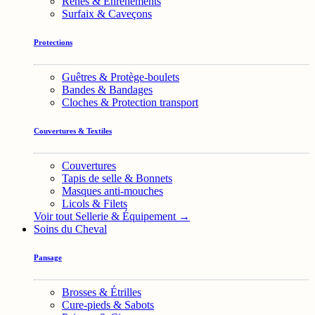
Rênes & Enrênements
Surfaix & Caveçons
Protections
Guêtres & Protège-boulets
Bandes & Bandages
Cloches & Protection transport
Couvertures & Textiles
Couvertures
Tapis de selle & Bonnets
Masques anti-mouches
Licols & Filets
Voir tout Sellerie & Équipement →
Soins du Cheval
Pansage
Brosses & Étrilles
Cure-pieds & Sabots