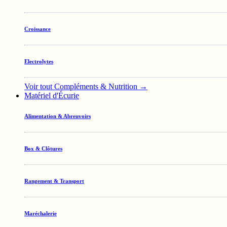
Croissance
Electrolytes
Voir tout Compléments & Nutrition →
Matériel d'Écurie
Alimentation & Abreuvoirs
Box & Clôtures
Rangement & Transport
Maréchalerie