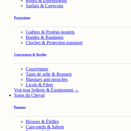
Rênes & Enrênements
Surfaix & Caveçons
Protections
Guêtres & Protège-boulets
Bandes & Bandages
Cloches & Protection transport
Couvertures & Textiles
Couvertures
Tapis de selle & Bonnets
Masques anti-mouches
Licols & Filets
Voir tout Sellerie & Équipement →
Soins du Cheval
Pansage
Brosses & Étrilles
Cure-pieds & Sabots