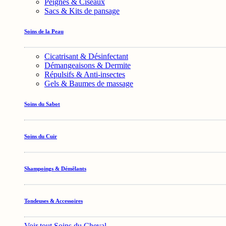
Peignes & Ciseaux
Sacs & Kits de pansage
Soins de la Peau
Cicatrisant & Désinfectant
Démangeaisons & Dermite
Répulsifs & Anti-insectes
Gels & Baumes de massage
Soins du Sabot
Soins du Cuir
Shampoings & Démêlants
Tondeuses & Accessoires
Voir tout Soins du Cheval →