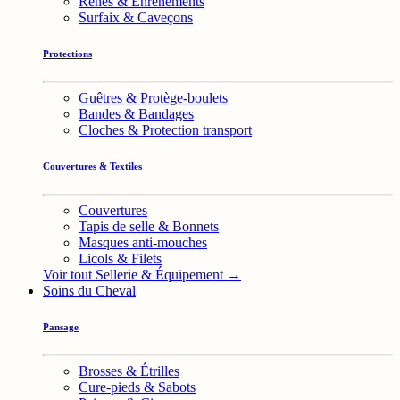
Rênes & Enrênements
Surfaix & Caveçons
Protections
Guêtres & Protège-boulets
Bandes & Bandages
Cloches & Protection transport
Couvertures & Textiles
Couvertures
Tapis de selle & Bonnets
Masques anti-mouches
Licols & Filets
Voir tout Sellerie & Équipement →
Soins du Cheval
Pansage
Brosses & Étrilles
Cure-pieds & Sabots