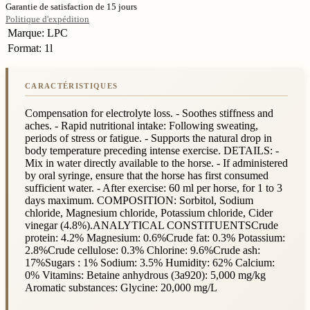
Garantie de satisfaction de 15 jours
Politique d'expédition
Marque
:
LPC
Format
:
1l
Compensation for electrolyte loss. - Soothes stiffness and
aches. - Rapid nutritional intake: Following sweating,
periods of stress or fatigue. - Supports the natural drop in
body temperature preceding intense exercise. DETAILS: -
Mix in water directly available to the horse. - If administered
by oral syringe, ensure that the horse has first consumed
sufficient water. - After exercise: 60 ml per horse, for 1 to 3
days maximum. COMPOSITION: Sorbitol, Sodium
chloride, Magnesium chloride, Potassium chloride, Cider
vinegar (4.8%).ANALYTICAL CONSTITUENTSCrude
protein: 4.2% Magnesium: 0.6%Crude fat: 0.3% Potassium:
2.8%Crude cellulose: 0.3% Chlorine: 9.6%Crude ash:
17%Sugars : 1% Sodium: 3.5% Humidity: 62% Calcium:
0% Vitamins: Betaine anhydrous (3a920): 5,000 mg/kg
Aromatic substances: Glycine: 20,000 mg/L