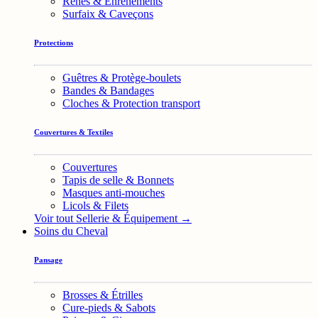
Rênes & Enrênements
Surfaix & Caveçons
Protections
Guêtres & Protège-boulets
Bandes & Bandages
Cloches & Protection transport
Couvertures & Textiles
Couvertures
Tapis de selle & Bonnets
Masques anti-mouches
Licols & Filets
Voir tout Sellerie & Équipement →
Soins du Cheval
Pansage
Brosses & Étrilles
Cure-pieds & Sabots