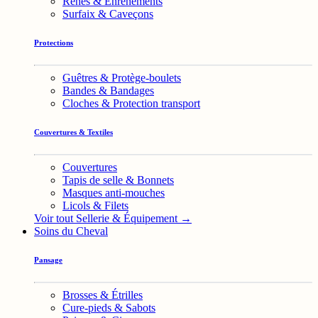
Rênes & Enrênements
Surfaix & Caveçons
Protections
Guêtres & Protège-boulets
Bandes & Bandages
Cloches & Protection transport
Couvertures & Textiles
Couvertures
Tapis de selle & Bonnets
Masques anti-mouches
Licols & Filets
Voir tout Sellerie & Équipement →
Soins du Cheval
Pansage
Brosses & Étrilles
Cure-pieds & Sabots