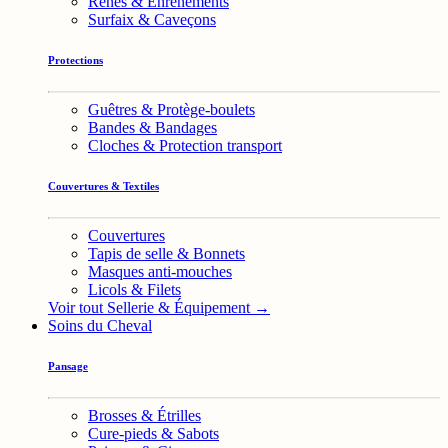
Rênes & Enrênements
Surfaix & Caveçons
Protections
Guêtres & Protège-boulets
Bandes & Bandages
Cloches & Protection transport
Couvertures & Textiles
Couvertures
Tapis de selle & Bonnets
Masques anti-mouches
Licols & Filets
Voir tout Sellerie & Équipement →
Soins du Cheval
Pansage
Brosses & Étrilles
Cure-pieds & Sabots