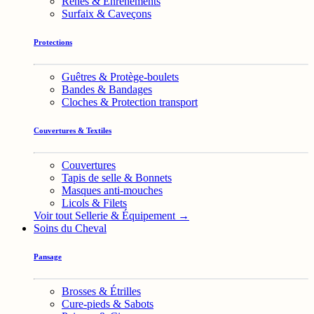
Rênes & Enrênements
Surfaix & Caveçons
Protections
Guêtres & Protège-boulets
Bandes & Bandages
Cloches & Protection transport
Couvertures & Textiles
Couvertures
Tapis de selle & Bonnets
Masques anti-mouches
Licols & Filets
Voir tout Sellerie & Équipement →
Soins du Cheval
Pansage
Brosses & Étrilles
Cure-pieds & Sabots