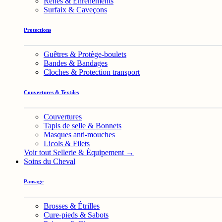
Rênes & Enrênements
Surfaix & Caveçons
Protections
Guêtres & Protège-boulets
Bandes & Bandages
Cloches & Protection transport
Couvertures & Textiles
Couvertures
Tapis de selle & Bonnets
Masques anti-mouches
Licols & Filets
Voir tout Sellerie & Équipement →
Soins du Cheval
Pansage
Brosses & Étrilles
Cure-pieds & Sabots