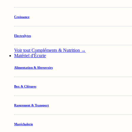
Croissance
Electrolytes
Voir tout Compléments & Nutrition →
Matériel d'Écurie
Alimentation & Abreuvoirs
Box & Clôtures
Rangement & Transport
Maréchalerie