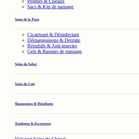
Peignes & Ciseaux
Sacs & Kits de pansage
Soins de la Peau
Cicatrisant & Désinfectant
Démangeaisons & Dermite
Répulsifs & Anti-insectes
Gels & Baumes de massage
Soins du Sabot
Soins du Cuir
Shampoings & Démêlants
Tondeuses & Accessoires
Voir tout Soins du Cheval →