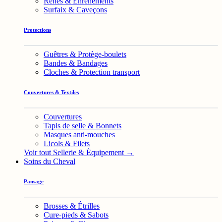
Rênes & Enrênements
Surfaix & Caveçons
Protections
Guêtres & Protège-boulets
Bandes & Bandages
Cloches & Protection transport
Couvertures & Textiles
Couvertures
Tapis de selle & Bonnets
Masques anti-mouches
Licols & Filets
Voir tout Sellerie & Équipement →
Soins du Cheval
Pansage
Brosses & Étrilles
Cure-pieds & Sabots