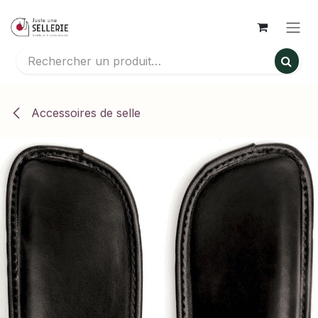
Se rendre au contenu
Accessoires de selle