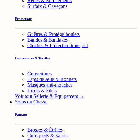
Rênes & Enrênements
Surfaix & Caveçons
Protections
Guêtres & Protège-boulets
Bandes & Bandages
Cloches & Protection transport
Couvertures & Textiles
Couvertures
Tapis de selle & Bonnets
Masques anti-mouches
Licols & Filets
Voir tout Sellerie & Équipement →
Soins du Cheval
Pansage
Brosses & Étrilles
Cure-pieds & Sabots