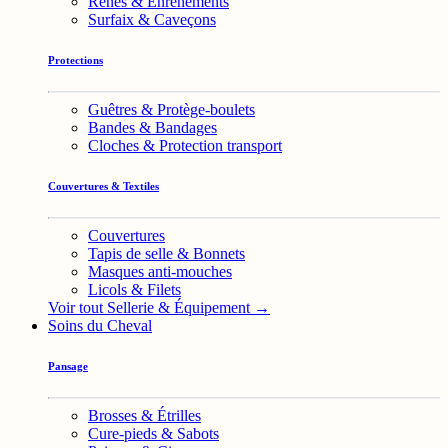
Rênes & Enrênements
Surfaix & Caveçons
Protections
Guêtres & Protège-boulets
Bandes & Bandages
Cloches & Protection transport
Couvertures & Textiles
Couvertures
Tapis de selle & Bonnets
Masques anti-mouches
Licols & Filets
Voir tout Sellerie & Équipement →
Soins du Cheval
Pansage
Brosses & Étrilles
Cure-pieds & Sabots