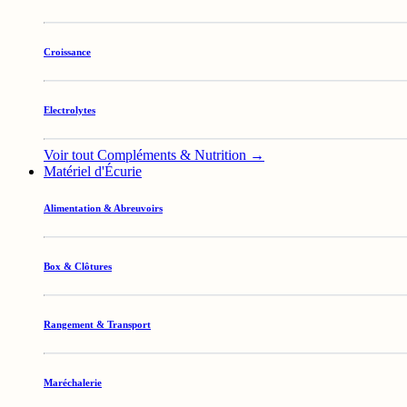
Croissance
Electrolytes
Voir tout Compléments & Nutrition →
Matériel d'Écurie
Alimentation & Abreuvoirs
Box & Clôtures
Rangement & Transport
Maréchalerie