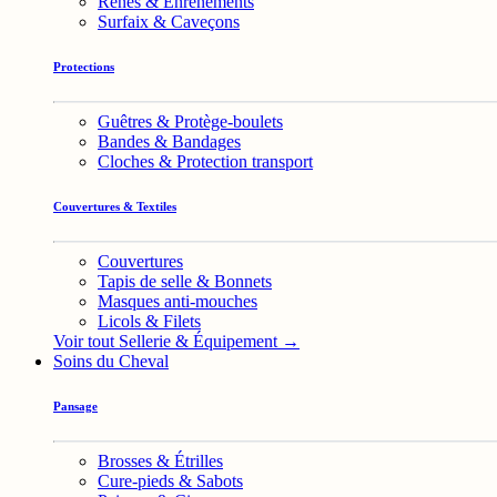
Rênes & Enrênements
Surfaix & Caveçons
Protections
Guêtres & Protège-boulets
Bandes & Bandages
Cloches & Protection transport
Couvertures & Textiles
Couvertures
Tapis de selle & Bonnets
Masques anti-mouches
Licols & Filets
Voir tout Sellerie & Équipement →
Soins du Cheval
Pansage
Brosses & Étrilles
Cure-pieds & Sabots