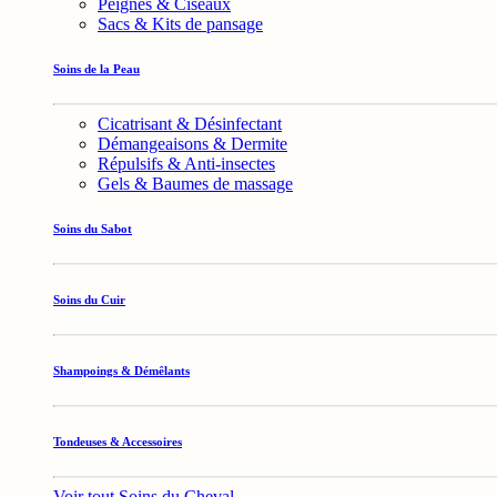
Peignes & Ciseaux
Sacs & Kits de pansage
Soins de la Peau
Cicatrisant & Désinfectant
Démangeaisons & Dermite
Répulsifs & Anti-insectes
Gels & Baumes de massage
Soins du Sabot
Soins du Cuir
Shampoings & Démêlants
Tondeuses & Accessoires
Voir tout Soins du Cheval →