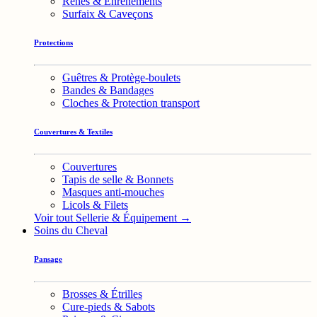
Rênes & Enrênements
Surfaix & Caveçons
Protections
Guêtres & Protège-boulets
Bandes & Bandages
Cloches & Protection transport
Couvertures & Textiles
Couvertures
Tapis de selle & Bonnets
Masques anti-mouches
Licols & Filets
Voir tout Sellerie & Équipement →
Soins du Cheval
Pansage
Brosses & Étrilles
Cure-pieds & Sabots