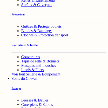
Rênes & Enrênements
Surfaix & Caveçons
Protections
Guêtres & Protège-boulets
Bandes & Bandages
Cloches & Protection transport
Couvertures & Textiles
Couvertures
Tapis de selle & Bonnets
Masques anti-mouches
Licols & Filets
Voir tout Sellerie & Équipement →
Soins du Cheval
Pansage
Brosses & Étrilles
Cure-pieds & Sabots