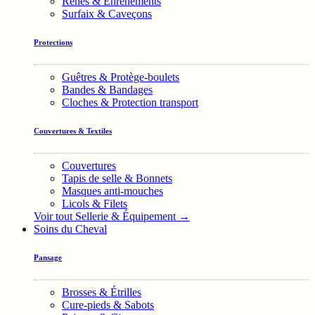
Rênes & Enrênements
Surfaix & Caveçons
Protections
Guêtres & Protège-boulets
Bandes & Bandages
Cloches & Protection transport
Couvertures & Textiles
Couvertures
Tapis de selle & Bonnets
Masques anti-mouches
Licols & Filets
Voir tout Sellerie & Équipement →
Soins du Cheval
Pansage
Brosses & Étrilles
Cure-pieds & Sabots