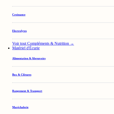
Croissance
Electrolytes
Voir tout Compléments & Nutrition →
Matériel d'Écurie
Alimentation & Abreuvoirs
Box & Clôtures
Rangement & Transport
Maréchalerie