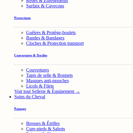
Rênes & Enrênements
Surfaix & Caveçons
Protections
Guêtres & Protège-boulets
Bandes & Bandages
Cloches & Protection transport
Couvertures & Textiles
Couvertures
Tapis de selle & Bonnets
Masques anti-mouches
Licols & Filets
Voir tout Sellerie & Équipement →
Soins du Cheval
Pansage
Brosses & Étrilles
Cure-pieds & Sabots