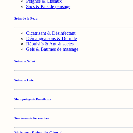
Peignes & Ciseaux
Sacs & Kits de pansage
Soins de la Peau
Cicatrisant & Désinfectant
Démangeaisons & Dermite
Répulsifs & Anti-insectes
Gels & Baumes de massage
Soins du Sabot
Soins du Cuir
Shampoings & Démêlants
Tondeuses & Accessoires
Voir tout Soins du Cheval →