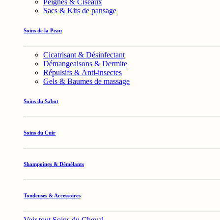
Peignes & Ciseaux
Sacs & Kits de pansage
Soins de la Peau
Cicatrisant & Désinfectant
Démangeaisons & Dermite
Répulsifs & Anti-insectes
Gels & Baumes de massage
Soins du Sabot
Soins du Cuir
Shampoings & Démêlants
Tondeuses & Accessoires
Voir tout Soins du Cheval →