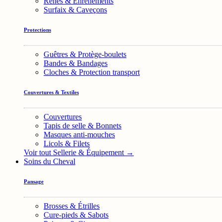
Rênes & Enrênements
Surfaix & Caveçons
Protections
Guêtres & Protège-boulets
Bandes & Bandages
Cloches & Protection transport
Couvertures & Textiles
Couvertures
Tapis de selle & Bonnets
Masques anti-mouches
Licols & Filets
Voir tout Sellerie & Équipement →
Soins du Cheval
Pansage
Brosses & Étrilles
Cure-pieds & Sabots