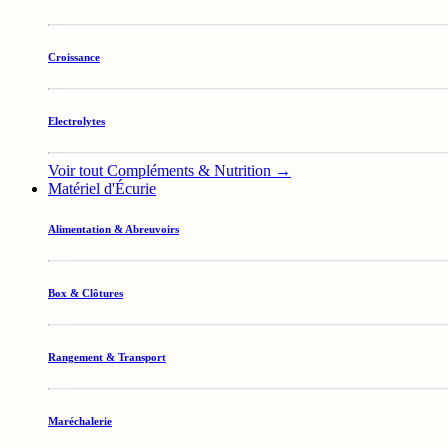
Croissance
Electrolytes
Voir tout Compléments & Nutrition →
Matériel d'Écurie
Alimentation & Abreuvoirs
Box & Clôtures
Rangement & Transport
Maréchalerie