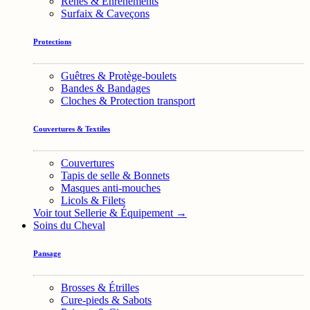
Rênes & Enrênements
Surfaix & Caveçons
Protections
Guêtres & Protège-boulets
Bandes & Bandages
Cloches & Protection transport
Couvertures & Textiles
Couvertures
Tapis de selle & Bonnets
Masques anti-mouches
Licols & Filets
Voir tout Sellerie & Équipement →
Soins du Cheval
Pansage
Brosses & Étrilles
Cure-pieds & Sabots